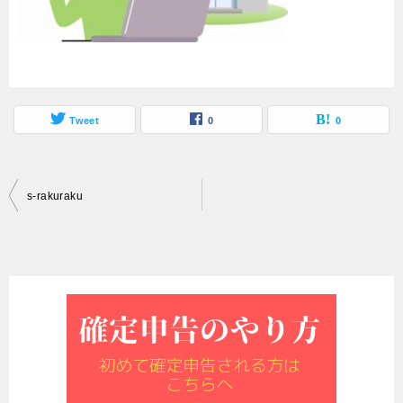
Tweet
0
0
投
s-rakuraku
稿
ナ
ビ
ゲ
ー
シ
ョ