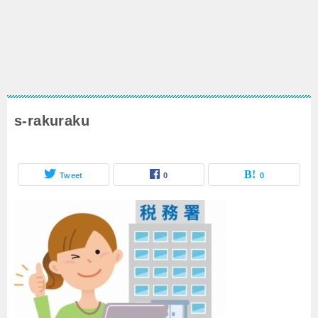
s-rakuraku
Tweet
0
0