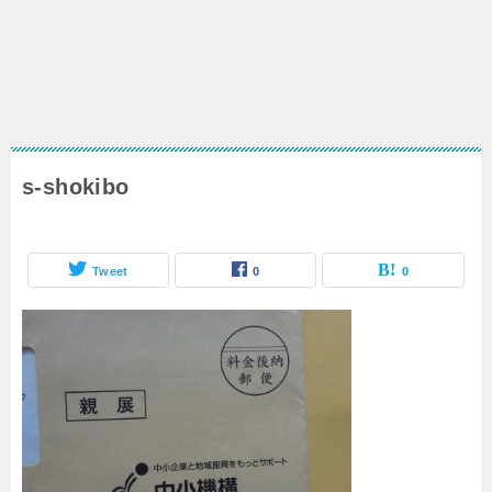
s-shokibo
Tweet
0
0