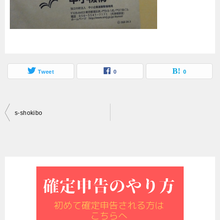
Tweet
0
0
投
s-shokibo
稿
ナ
ビ
ゲ
ー
シ