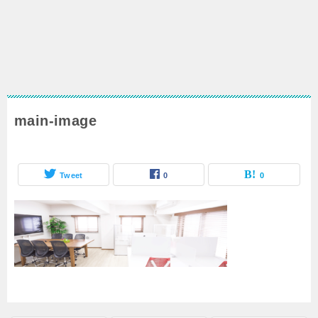
main-image
Tweet
0
0