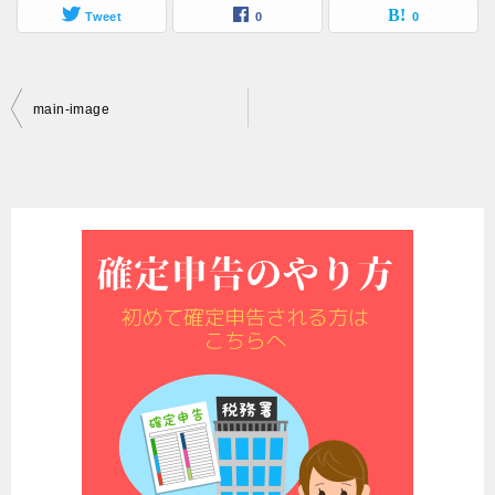
Tweet
0
0
投
main-image
稿
ナ
ビ
ゲ
ー
シ
ョ
ン