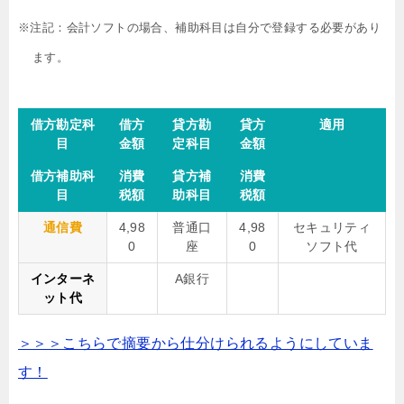
※注記：会計ソフトの場合、補助科目は自分で登録する必要があり
ます。
借方勘定科
借方
貸方勘
貸方
適用
目
金額
定科目
金額
借方補助科
消費
貸方補
消費
目
税額
助科目
税額
通信費
4,98
普通口
4,98
セキュリティ
0
座
0
ソフト代
インターネ
A銀行
ット代
＞＞＞こちらで摘要から仕分けられるようにしていま
す！