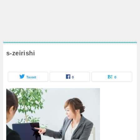
s-zeirishi
Tweet
0
0