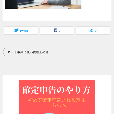
Tweet
0
0
投
ネット事業に強い税理士の選び方
稿
ナ
ビ
ゲ
ー
シ
ョ