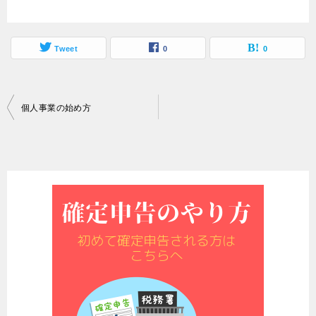
Tweet
0
0
投
個人事業の始め方
稿
ナ
ビ
ゲ
ー
シ
ョ
ン