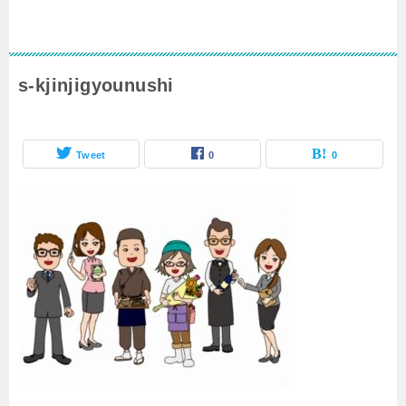
s-kjinjigyounushi
Tweet
0
0