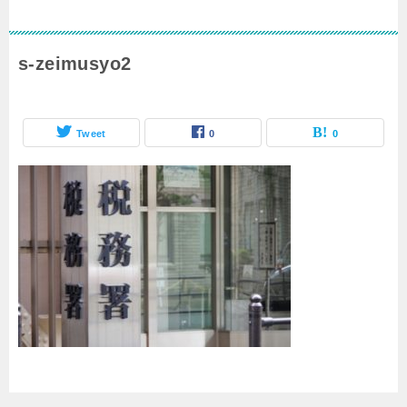
s-zeimusyo2
Tweet
0
0