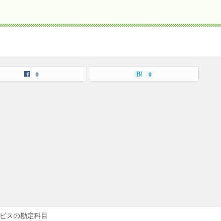
0
0
ービスの勘定科目