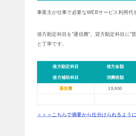
事業主が仕事で必要なWEBサービス利用代
借方勘定科目を”通信費”。貸方勘定科目に”普通
と丁寧です。
借方勘定科目
借方金額
借方補助科目
消費税額
通信費
19,800
＞＞＞こちらで摘要から仕分けられるよう