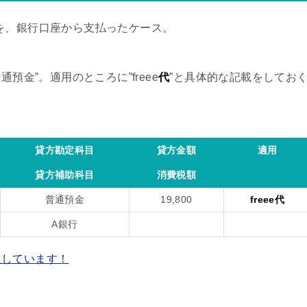
を、銀行口座から支払ったケース。
預金”。適用のところに”freee
代
”と具体的な記載をしてお
貸方勘定科目
貸方金額
適用
貸方補助科目
消費税額
普通預金
19,800
freee代
A銀行
にしています！