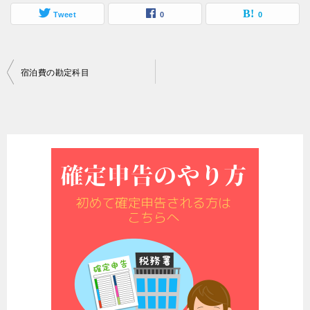
Tweet
0
0
投
宿泊費の勘定科目
稿
ナ
ビ
ゲ
ー
シ
ョ
ン