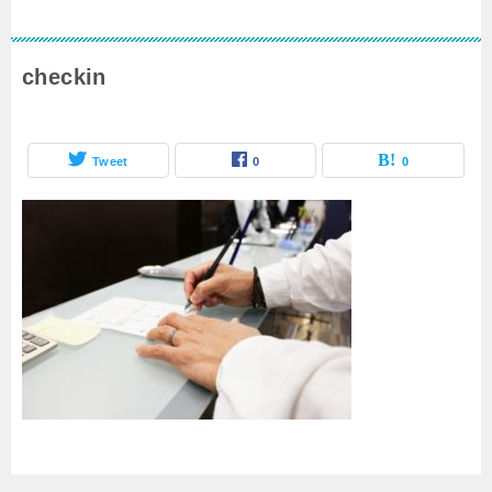
checkin
Tweet
0
0