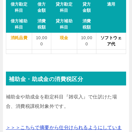
借方勘定
借方
貸方勘定
貸方
適用
科目
金額
科目
金額
借方補助
消費
貸方補助
消費
科目
税額
科目
税額
消耗品費
10,00
現金
10,00
ソフトウェ
0
0
ア代
補助金・助成金の消費税区分
補助金や助成金を勘定科目『雑収入』で仕訳けた場
合、消費税課税対象外です。
＞＞＞こちらで摘要から仕分けられるようにしていま