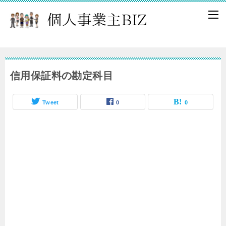
信用保証料の勘定科目
Tweet
0
0