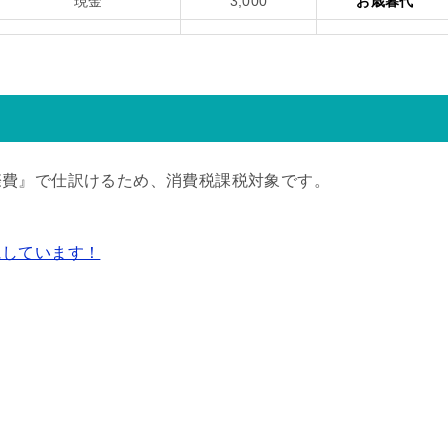
現金
3,000
お歳暮代
際費』で仕訳けるため、消費税課税対象です。
にしています！