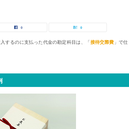
0
0
購入するのに支払った代金の勘定科目は、「
接待交際費
」で仕
例