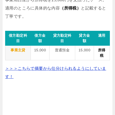
適用のところに具体的な内容
（所得税）
と記載すると
丁寧です。
借方勘定科
借方金
貸方勘定科
貸方金
適用
目
額
目
額
事業主貸
15,000
普通預金
15,000
所得
税
＞＞＞こちらで摘要から仕分けられるようにしていま
す！