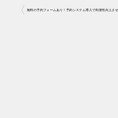
投
無料の予約フォームあり！予約システム導入で利便性向上さ
稿
ナ
ビ
ゲ
ー
シ
ョ
ン