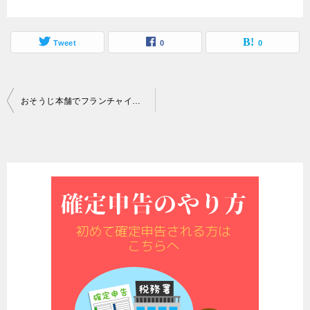
Tweet
0
0
投
おそうじ本舗でフランチャイズ開業を検討してみた
稿
ナ
ビ
ゲ
ー
シ
ョ
ン