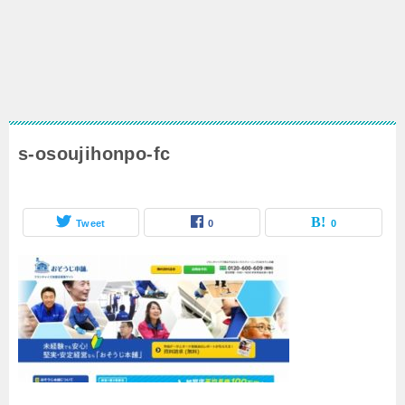
s-osoujihonpo-fc
Tweet
0
0